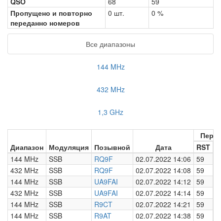
QSO
68
59
Пропущено и повторно
0 шт.
0 %
переданно номеров
Все диапазоны
144 MHz
432 MHz
1,3 GHz
Пере
Диапазон
Модуляция
Позывной
Дата
RST
Н
144 MHz
SSB
RQ9F
02.07.2022 14:06
59
0
432 MHz
SSB
RQ9F
02.07.2022 14:08
59
0
144 MHz
SSB
UA9FAI
02.07.2022 14:12
59
0
432 MHz
SSB
UA9FAI
02.07.2022 14:14
59
0
144 MHz
SSB
R9CT
02.07.2022 14:21
59
0
144 MHz
SSB
R9AT
02.07.2022 14:38
59
0