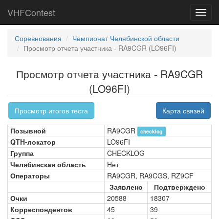
VHFContest
Toggl
navig
Соревнования
Чемпионат Челябинской области
Просмотр отчета участника - RA9CGR (LO96FI)
Просмотр отчета участника - RA9CGR
(LO96FI)
Просмотр итогов теста
Карта связей
Позывной
RA9CGR
checklog
QTH-локатор
LO96FI
Группа
CHECKLOG
Челябинская область
Нет
Операторы
RA9CGR, RA9CGS, RZ9CF
Заявлено
Подтверждено
Очки
20588
18307
Корреспондентов
45
39