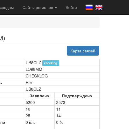
 средам
Сайты регионов
Войти
M)
Карта связей
UB8CLZ
checklog
LO98MM
CHECKLOG
ь
Нет
UB8CLZ
Заявлено
Подтверждено
5200
2573
16
11
25
14
рно
0 шт.
0 %