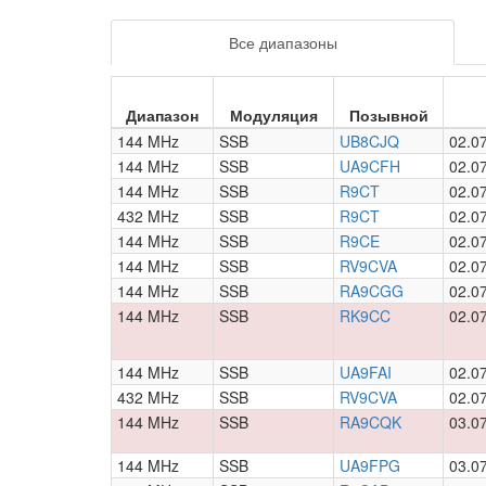
Все диапазоны
Диапазон
Модуляция
Позывной
144 MHz
SSB
UB8CJQ
02.0
144 MHz
SSB
UA9CFH
02.0
144 MHz
SSB
R9CT
02.0
432 MHz
SSB
R9CT
02.0
144 MHz
SSB
R9CE
02.0
144 MHz
SSB
RV9CVA
02.0
144 MHz
SSB
RA9CGG
02.0
144 MHz
SSB
RK9CC
02.0
144 MHz
SSB
UA9FAI
02.0
432 MHz
SSB
RV9CVA
02.0
144 MHz
SSB
RA9CQK
03.0
144 MHz
SSB
UA9FPG
03.0