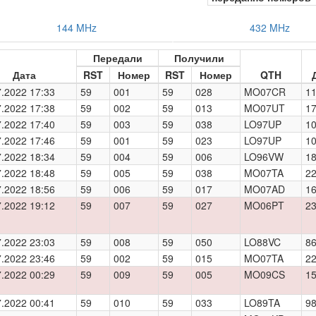
144 MHz
432 MHz
Передали
Получили
Дата
RST
Номер
RST
Номер
QTH
7.2022 17:33
59
001
59
028
MO07CR
11
7.2022 17:38
59
002
59
013
MO07UT
1
7.2022 17:40
59
003
59
038
LO97UP
10
7.2022 17:46
59
001
59
023
LO97UP
10
7.2022 18:34
59
004
59
006
LO96VW
18
7.2022 18:48
59
005
59
038
MO07TA
22
7.2022 18:56
59
006
59
017
MO07AD
16
7.2022 19:12
59
007
59
027
MO06PT
23
7.2022 23:03
59
008
59
050
LO88VC
86
7.2022 23:46
59
002
59
015
MO07TA
22
7.2022 00:29
59
009
59
005
MO09CS
15
7.2022 00:41
59
010
59
033
LO89TA
98