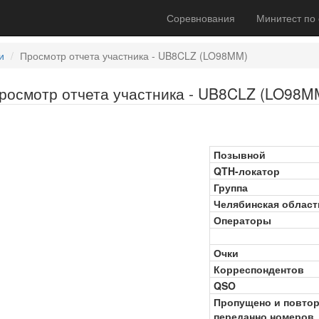
Соревнования
Минитест по
и
Просмотр отчета участника - UB8CLZ (LO98MM)
росмотр отчета участника - UB8CLZ (LO98M
Позывной
QTH-локатор
Группа
Челябинская област
Операторы
Очки
Корреспондентов
QSO
Пропущено и повто
переданно номеров