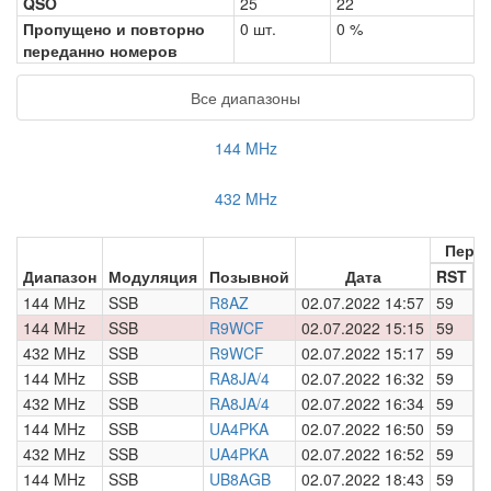
QSO
25
22
Пропущено и повторно
0 шт.
0 %
переданно номеров
Все диапазоны
144 MHz
432 MHz
Пере
Диапазон
Модуляция
Позывной
Дата
RST
Н
144 MHz
SSB
R8AZ
02.07.2022 14:57
59
0
144 MHz
SSB
R9WCF
02.07.2022 15:15
59
0
432 MHz
SSB
R9WCF
02.07.2022 15:17
59
0
144 MHz
SSB
RA8JA/4
02.07.2022 16:32
59
0
432 MHz
SSB
RA8JA/4
02.07.2022 16:34
59
0
144 MHz
SSB
UA4PKA
02.07.2022 16:50
59
0
432 MHz
SSB
UA4PKA
02.07.2022 16:52
59
0
144 MHz
SSB
UB8AGB
02.07.2022 18:43
59
0