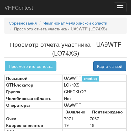
VHFContest
Toggl
navig
Соревнования
Чемпионат Челябинской области
Просмотр отчета участника - UA9WTF (LO74XS)
Просмотр отчета участника - UA9WTF
(LO74XS)
Просмотр итогов теста
Карта связей
Позывной
UA9WTF
checklog
QTH-локатор
LO74XS
Группа
CHECKLOG
Челябинская область
Нет
Операторы
UA9WTF
Заявлено
Подтверждено
Очки
7971
7067
Корреспондентов
19
18