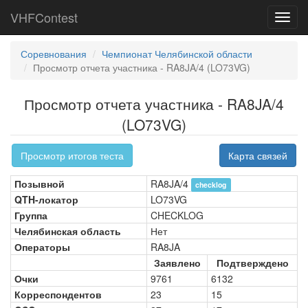
VHFContest
Toggl
navig
Соревнования
Чемпионат Челябинской области
Просмотр отчета участника - RA8JA/4 (LO73VG)
Просмотр отчета участника - RA8JA/4
(LO73VG)
Просмотр итогов теста
Карта связей
Позывной
RA8JA/4
checklog
QTH-локатор
LO73VG
Группа
CHECKLOG
Челябинская область
Нет
Операторы
RA8JA
Заявлено
Подтверждено
Очки
9761
6132
Корреспондентов
23
15