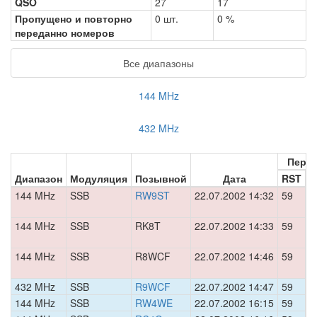
QSO
27
17
Пропущено и повторно
0 шт.
0 %
переданно номеров
Все диапазоны
144 MHz
432 MHz
Пере
Диапазон
Модуляция
Позывной
Дата
RST
Н
144 MHz
SSB
RW9ST
22.07.2002 14:32
59
0
144 MHz
SSB
RK8T
22.07.2002 14:33
59
0
144 MHz
SSB
R8WCF
22.07.2002 14:46
59
0
432 MHz
SSB
R9WCF
22.07.2002 14:47
59
0
144 MHz
SSB
RW4WE
22.07.2002 16:15
59
0