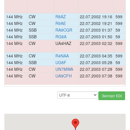
144 MHz
CW
R8AZ
22.07.2002 19:16
599
0
144 MHz
CW
R9AE
22.07.2002 19:21
599
0
144 MHz
SSB
RA9CGR
22.07.2003 01:37
59
0
144 MHz
SSB
RG8A
22.07.2003 01:50
59
0
144 MHz
CW
UA4HAZ
22.07.2003 02:32
599
0
144 MHz
CW
R4NAA
22.07.2003 04:35
599
0
144 MHz
SSB
UG8F
22.07.2003 05:28
59
0
144 MHz
CW
UN7MWA
22.07.2003 07:28
599
0
144 MHz
CW
UA9CFH
22.07.2003 07:38
599
0
Экспорт EDI