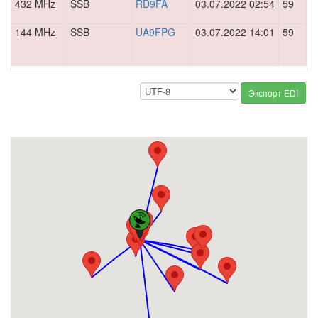
432 MHz
SSB
RD9FA
03.07.2022 02:54
59
0
144 MHz
SSB
UA9FPG
03.07.2022 14:01
59
0
Экспорт EDI