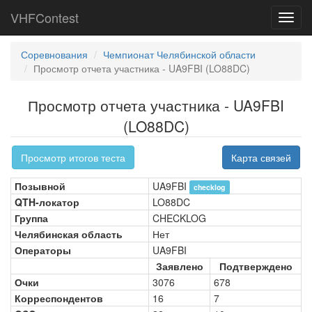
VHFContest
Toggl
navig
Соревнования
Чемпионат Челябинской области
Просмотр отчета участника - UA9FBI (LO88DC)
Просмотр отчета участника - UA9FBI
(LO88DC)
Просмотр итогов теста
Карта связей
Позывной
UA9FBI
checklog
QTH-локатор
LO88DC
Группа
CHECKLOG
Челябинская область
Нет
Операторы
UA9FBI
Заявлено
Подтверждено
Очки
3076
678
Корреспондентов
16
7