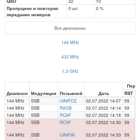
QSO
22
10
Пропущено и повторно
0 шт.
0 %
переданно номеров
Все диапазоны
144 MHz
432 MHz
1,3 GHz
Пере
Диапазон
Модуляция
Позывной
Дата
RST
Н
144 MHz
SSB
UA9FDZ
02.07.2022 14:07
59
0
144 MHz
SSB
R9GB
02.07.2022 14:14
59
0
144 MHz
SSB
RQ9F
02.07.2022 14:18
59
0
144 MHz
SSB
RC9F
02.07.2022 14:30
59
0
144 MHz
SSB
UA9FAI
02.07.2022 14:33
59
0