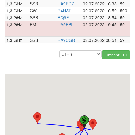
1,3 GHz
SSB
UA9FDZ
02.07.2022 16:38
59
0
1,3 GHz
CW
R4NAT
02.07.2022 16:52
599
0
1,3 GHz
SSB
RQ9F
02.07.2022 18:54
59
0
1,3 GHz
FM
UA9FBI
02.07.2022 19:45
59
0
1,3 GHz
SSB
RA9CGR
03.07.2022 00:54
59
0
Экспорт EDI