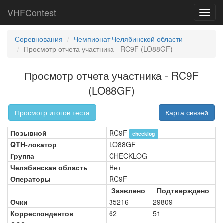
VHFContest
Toggl
navig
Соревнования
Чемпионат Челябинской области
Просмотр отчета участника - RC9F (LO88GF)
Просмотр отчета участника - RC9F
(LO88GF)
Просмотр итогов теста
Карта связей
Позывной
RC9F
checklog
QTH-локатор
LO88GF
Группа
CHECKLOG
Челябинская область
Нет
Операторы
RC9F
Заявлено
Подтверждено
Очки
35216
29809
Корреспондентов
62
51