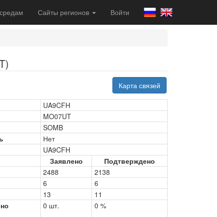
 средам
Сайты регионов
Войти
T)
Карта связей
UA9CFH
MO07UT
SOMB
ь
Нет
UA9CFH
Заявлено
Подтверждено
2488
2138
6
6
13
11
рно
0 шт.
0 %