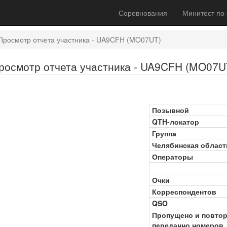
Соревнования
Минитест по
Просмотр отчета участника - UA9CFH (MO07UT)
росмотр отчета участника - UA9CFH (MO07U
Позывной
QTH-локатор
Группа
Челябинская област
Операторы
Очки
Корреспондентов
QSO
Пропущено и повто
переданно номеров