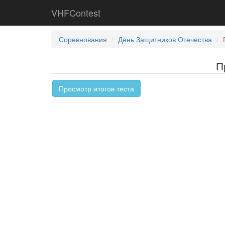
VHFContest
Соревнования
День Защитников Отечества
П
Просмотр итогов теста