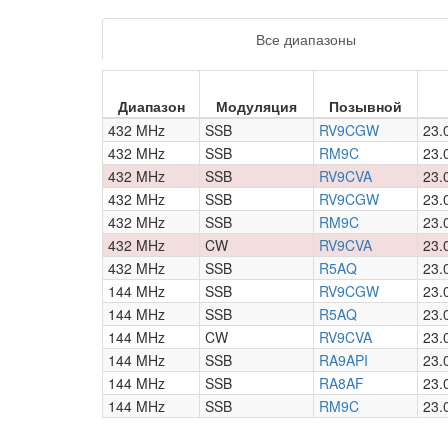
Все диапазоны
Диапазон
Модуляция
Позывной
432 MHz
SSB
RV9CGW
23.
432 MHz
SSB
RM9C
23.
432 MHz
SSB
RV9CVA
23.
432 MHz
SSB
RV9CGW
23.
432 MHz
SSB
RM9C
23.
432 MHz
CW
RV9CVA
23.
432 MHz
SSB
R5AQ
23.
144 MHz
SSB
RV9CGW
23.
144 MHz
SSB
R5AQ
23.
144 MHz
CW
RV9CVA
23.
144 MHz
SSB
RA9API
23.
144 MHz
SSB
RA8AF
23.
144 MHz
SSB
RM9C
23.