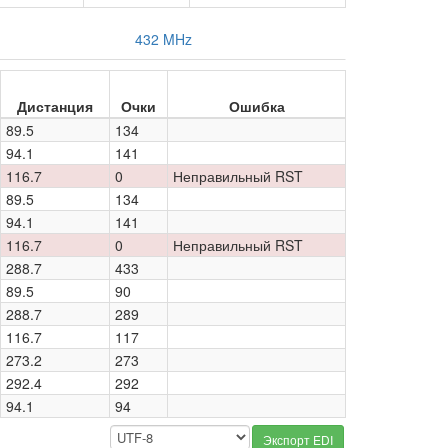
432 MHz
Дистанция
Очки
Ошибка
89.5
134
94.1
141
116.7
0
Неправильный RST
89.5
134
94.1
141
116.7
0
Неправильный RST
288.7
433
89.5
90
288.7
289
116.7
117
273.2
273
292.4
292
94.1
94
Экспорт EDI