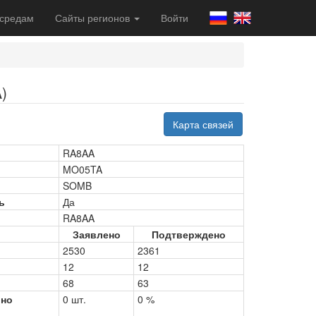
 средам
Сайты регионов
Войти
)
Карта связей
RA8AA
MO05TA
SOMB
ь
Да
RA8AA
Заявлено
Подтверждено
2530
2361
12
12
68
63
рно
0 шт.
0 %