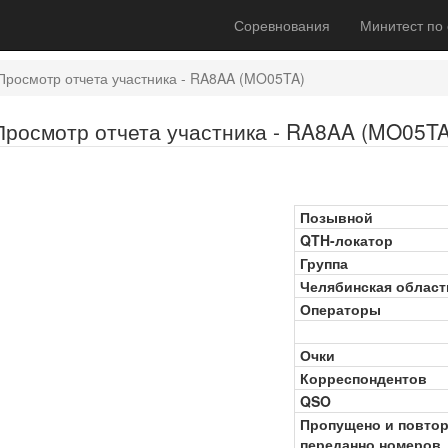
Соревнования
Минитест по
Просмотр отчета участника - RA8AA (MO05TA)
Просмотр отчета участника - RA8AA (MO05TA
Позывной
QTH-локатор
Группа
Челябинская област
Операторы
Очки
Корреспондентов
QSO
Пропущено и повто
переданно номеров