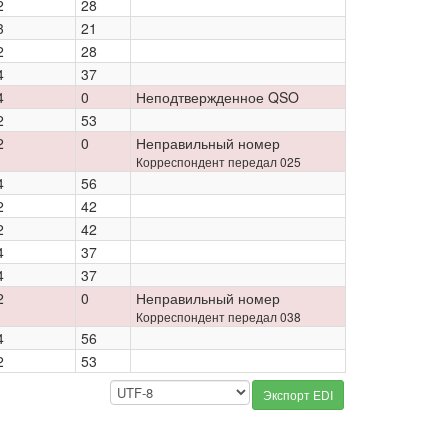
2
28
3
21
2
28
4
37
4
0
Неподтвержденное QSO
2
53
2
0
Неправильный номер
Корреспондент передал 025
4
56
2
42
2
42
4
37
4
37
2
0
Неправильный номер
Корреспондент передал 038
4
56
2
53
Экспорт EDI