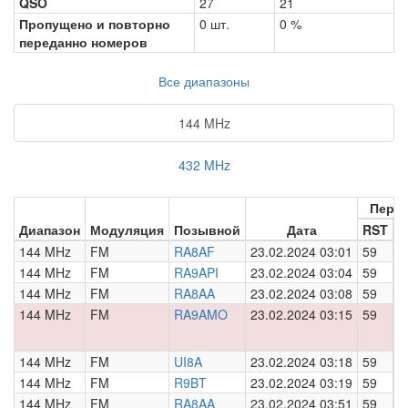
QSO
27
21
Пропущено и повторно
0 шт.
0 %
переданно номеров
Все диапазоны
144 MHz
432 MHz
Пере
Диапазон
Модуляция
Позывной
Дата
RST
Н
144 MHz
FM
RA8AF
23.02.2024 03:01
59
0
144 MHz
FM
RA9API
23.02.2024 03:04
59
0
144 MHz
FM
RA8AA
23.02.2024 03:08
59
0
144 MHz
FM
RA9AMO
23.02.2024 03:15
59
0
144 MHz
FM
UI8A
23.02.2024 03:18
59
0
144 MHz
FM
R9BT
23.02.2024 03:19
59
0
144 MHz
FM
RA8AA
23.02.2024 03:51
59
0