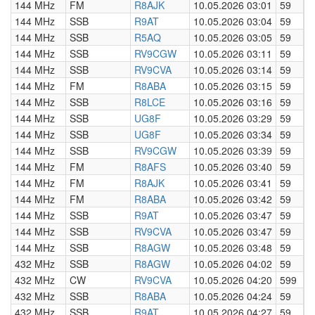
144 MHz
FM
R8AJK
10.05.2026 03:01
59
0
144 MHz
SSB
R9AT
10.05.2026 03:04
59
0
144 MHz
SSB
R5AQ
10.05.2026 03:05
59
0
144 MHz
SSB
RV9CGW
10.05.2026 03:11
59
0
144 MHz
SSB
RV9CVA
10.05.2026 03:14
59
0
144 MHz
FM
R8ABA
10.05.2026 03:15
59
0
144 MHz
SSB
R8LCE
10.05.2026 03:16
59
0
144 MHz
SSB
UG8F
10.05.2026 03:29
59
0
144 MHz
SSB
UG8F
10.05.2026 03:34
59
0
144 MHz
SSB
RV9CGW
10.05.2026 03:39
59
0
144 MHz
FM
R8AFS
10.05.2026 03:40
59
0
144 MHz
FM
R8AJK
10.05.2026 03:41
59
0
144 MHz
FM
R8ABA
10.05.2026 03:42
59
0
144 MHz
SSB
R9AT
10.05.2026 03:47
59
0
144 MHz
SSB
RV9CVA
10.05.2026 03:47
59
0
144 MHz
SSB
R8AGW
10.05.2026 03:48
59
0
432 MHz
SSB
R8AGW
10.05.2026 04:02
59
0
432 MHz
CW
RV9CVA
10.05.2026 04:20
599
0
432 MHz
SSB
R8ABA
10.05.2026 04:24
59
0
432 MHz
SSB
R9AT
10.05.2026 04:27
59
0