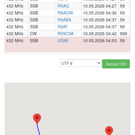
432 MHz
SSB
R5AQ
10.05.2026 04:27
59
0
432 MHz
SSB
R8AGW
10.05.2026 04:36
59
0
432 MHz
SSB
R8ABA
10.05.2026 04:37
59
0
432 MHz
SSB
R9AT
10.05.2026 04:37
59
0
432 MHz
CW
RV9CVA
10.05.2026 04:42
599
0
432 MHz
SSB
UG8F
10.05.2026 04:53
59
0
Экспорт EDI