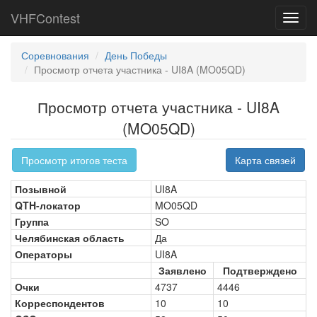
VHFContest
Toggl
navig
Соревнования
День Победы
Просмотр отчета участника - UI8A (MO05QD)
Просмотр отчета участника - UI8A
(MO05QD)
Просмотр итогов теста
Карта связей
Позывной
UI8A
QTH-локатор
MO05QD
Группа
SO
Челябинская область
Да
Операторы
UI8A
Заявлено
Подтверждено
Очки
4737
4446
Корреспондентов
10
10