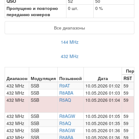
QSO
52
50
Пропущено и повторно
0 шт.
0 %
переданно номеров
Все диапазоны
144 MHz
432 MHz
Пере
Диапазон
Модуляция
Позывной
Дата
RST
Н
432 MHz
SSB
R9AT
10.05.2026 01:02
59
0
432 MHz
SSB
R8ABA
10.05.2026 01:03
59
0
432 MHz
SSB
R5AQ
10.05.2026 01:04
59
0
432 MHz
SSB
R8AGW
10.05.2026 01:05
59
0
432 MHz
SSB
R5AQ
10.05.2026 01:35
59
0
432 MHz
SSB
R8AGW
10.05.2026 01:36
59
0
432 MHz
SSB
R8ABA
10.05.2026 01:36
59
0