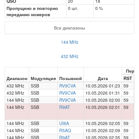
QSO
20
18
Пропущено и повторно
0 шт.
0 %
переданно номеров
Все диапазоны
144 MHz
432 MHz
Пере
Диапазон
Модуляция
Позывной
Дата
RST
Н
432 MHz
SSB
RV9CVA
10.05.2026 01:23
59
0
432 MHz
SSB
RV9CVA
10.05.2026 01:31
59
0
144 MHz
SSB
RV9CVA
10.05.2026 02:00
59
0
144 MHz
SSB
R9AT
10.05.2026 02:01
59
0
144 MHz
SSB
UI8A
10.05.2026 02:05
59
0
144 MHz
SSB
R5AQ
10.05.2026 02:09
59
0
144 MHz
SSB
R9AT
10.05.2026 02:35
59
0