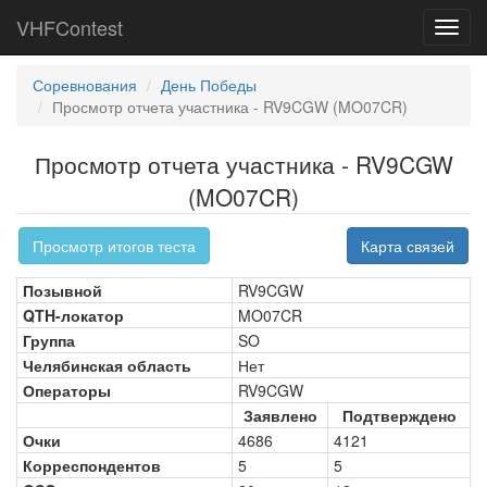
VHFContest
Toggl
navig
Соревнования
День Победы
Просмотр отчета участника - RV9CGW (MO07CR)
Просмотр отчета участника - RV9CGW
(MO07CR)
Просмотр итогов теста
Карта связей
Позывной
RV9CGW
QTH-локатор
MO07CR
Группа
SO
Челябинская область
Нет
Операторы
RV9CGW
Заявлено
Подтверждено
Очки
4686
4121
Корреспондентов
5
5