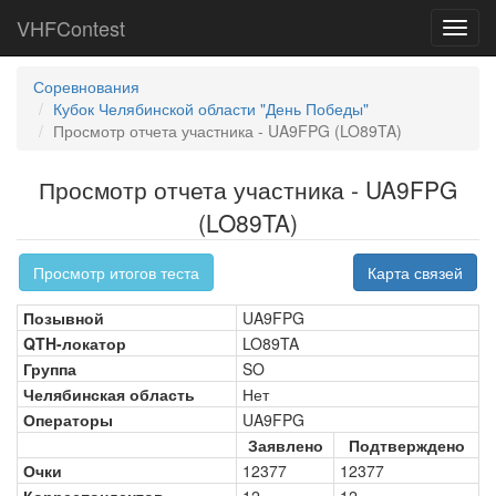
VHFContest
Toggl
navig
Соревнования
Кубок Челябинской области "День Победы"
Просмотр отчета участника - UA9FPG (LO89TA)
Просмотр отчета участника - UA9FPG
(LO89TA)
Просмотр итогов теста
Карта связей
Позывной
UA9FPG
QTH-локатор
LO89TA
Группа
SO
Челябинская область
Нет
Операторы
UA9FPG
Заявлено
Подтверждено
Очки
12377
12377