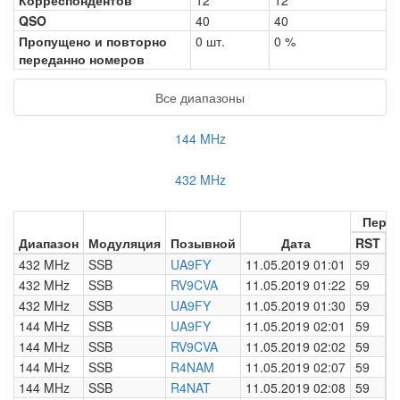
Корреспондентов
12
12
QSO
40
40
Пропущено и повторно
0 шт.
0 %
переданно номеров
Все диапазоны
144 MHz
432 MHz
Пере
Диапазон
Модуляция
Позывной
Дата
RST
Н
432 MHz
SSB
UA9FY
11.05.2019 01:01
59
0
432 MHz
SSB
RV9CVA
11.05.2019 01:22
59
0
432 MHz
SSB
UA9FY
11.05.2019 01:30
59
0
144 MHz
SSB
UA9FY
11.05.2019 02:01
59
0
144 MHz
SSB
RV9CVA
11.05.2019 02:02
59
0
144 MHz
SSB
R4NAM
11.05.2019 02:07
59
0
144 MHz
SSB
R4NAT
11.05.2019 02:08
59
0